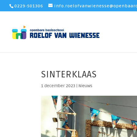
0229-501306
info.roelofvanwienesse@openbaaro
SINTERKLAAS
1 december 2023
|
Nieuws