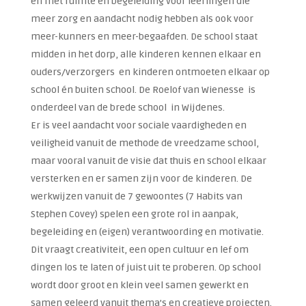
en met ruimte en begeleiding voor leerlingen die
meer zorg en aandacht nodig hebben als ook voor
meer-kunners en meer-begaafden. De school staat
midden in het dorp, alle kinderen kennen elkaar en
ouders/verzorgers en kinderen ontmoeten elkaar op
school én buiten school. De Roelof van Wienesse is
onderdeel van de brede school in Wijdenes.
Er is veel aandacht voor sociale vaardigheden en
veiligheid vanuit de methode de vreedzame school,
maar vooral vanuit de visie dat thuis en school elkaar
versterken en er samen zijn voor de kinderen. De
werkwijzen vanuit de 7 gewoontes (7 Habits van
Stephen Covey) spelen een grote rol in aanpak,
begeleiding en (eigen) verantwoording en motivatie.
Dit vraagt creativiteit, een open cultuur en lef om
dingen los te laten of juist uit te proberen. Op school
wordt door groot en klein veel samen gewerkt en
samen geleerd vanuit thema’s en creatieve projecten.