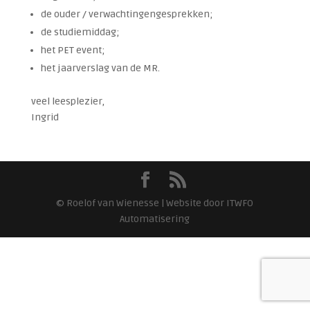
de ouder / verwachtingengesprekken;
de studiemiddag;
het PET event;
het jaarverslag van de MR.
veel leesplezier,
Ingrid
© Roelof van Wienesse | Website door ITWFO
Automatisering