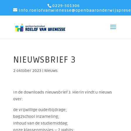
0229-501306
info.roelofvanwienesse@openbaaronderwijsprese
NIEUWSBRIEF 3
2 oktober 2023
|
Nieuws
In de downloads nieuwsbrief 3. Hierin vindt u nieuws
over:
de vrijwillige ouderbijdrage;
bag2school inzameling;
inhoud van de studiemiddag;
onze klassenmissies – 7 Habits;