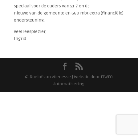
speciaal voor de ouders van gr 7 en 8;
nieuwe van de gemeente en GGD mbt extra (financiële)
ondersteuning.
Veel leesplezier,
Ingrid
© Roelof van Wienesse | Website door ITWFO
Automatisering