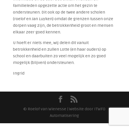
familieleden opgezette actie om het gezin te
ondersteunen. Dit ook op de twee andere scholen
(roelof en Jan Luyken) omdat de grenzen tussen onze
dorpen vaag zijn, de betrokkenheid groot en mensen
elkaar zeer goed kennen.
U hoeft er niets mee, wij delen dit vanuit
betrokkenheid en zullen Lotte (en haar ouders) op
school en daarbuiten zo veel mogelijk en zo goed
mogelijk (blijven) ondersteunen.
Ingrid
© Roelof van Wienesse | Website door ITWFO
Automatisering