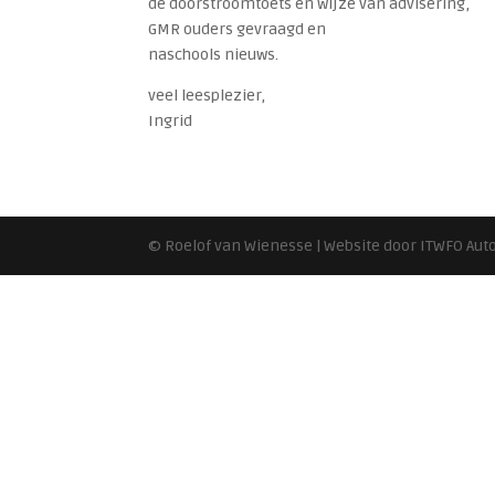
de doorstroomtoets en wijze van advisering,
GMR ouders gevraagd en
naschools nieuws.
veel leesplezier,
Ingrid
© Roelof van Wienesse | Website door ITWFO Au