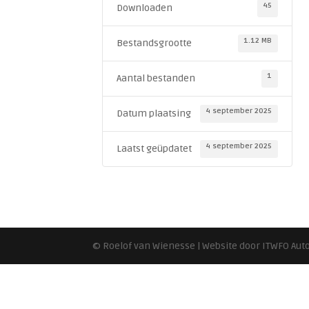
45
Downloaden
1.12 MB
Bestandsgrootte
1
Aantal bestanden
4 september 2025
Datum plaatsing
4 september 2025
Laatst geüpdatet
© Roelof van Wienesse | Website door ITWFO Au