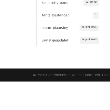
12.00 KB
Bestandsgrootte
1
Aantal bestanden
26 juni 2025
Datum plaatsing
26 juni 2025
Laatst geüpdatet
© Roelof van Wienesse | Website door ITWFO Au