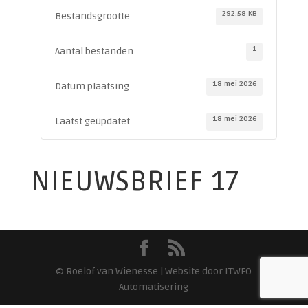
292.58 KB
Bestandsgrootte
1
Aantal bestanden
18 mei 2026
Datum plaatsing
18 mei 2026
Laatst geüpdatet
NIEUWSBRIEF 17
© Roelof van Wienesse | Website door ITWFO
Automatisering