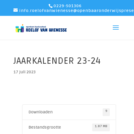
0229-501306
info.roelofvanwienesse@openbaaronderwijsprese
JAARKALENDER 23-24
17 juli 2023
9
Downloaden
1.87 MB
Bestandsgrootte