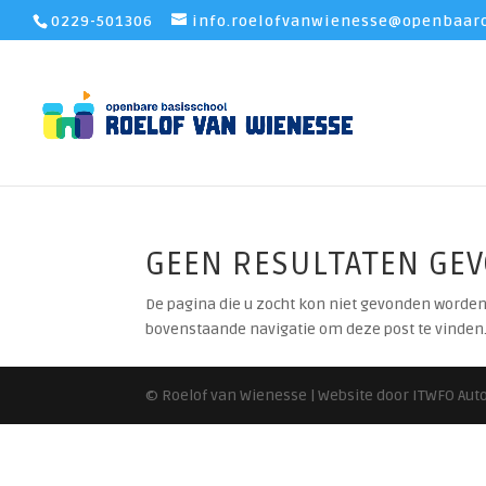
0229-501306
info.roelofvanwienesse@openbaaro
GEEN RESULTATEN GE
De pagina die u zocht kon niet gevonden worden
bovenstaande navigatie om deze post te vinden
© Roelof van Wienesse | Website door ITWFO Au